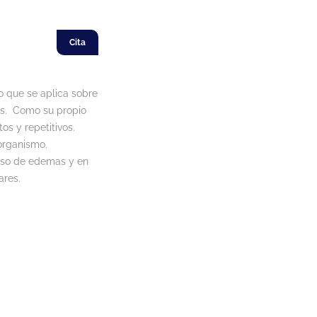
Cita
o que se aplica sobre
idos. Como su propio
s y repetitivos.
organismo.
caso de edemas y en
ares.