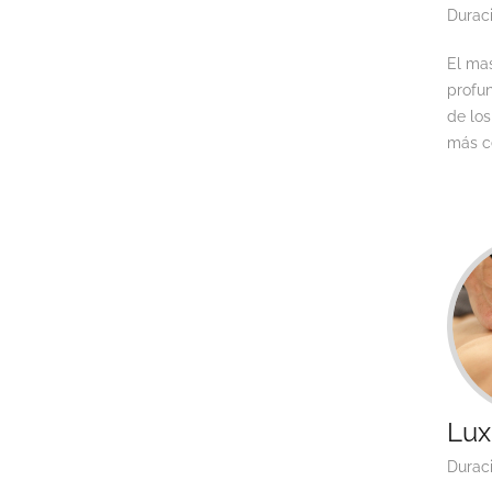
Durac
El mas
profun
de los
más ce
Lux
Durac