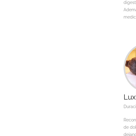
digest
Ademá
medici
Lux
Durac
Recon
de dol
dejand