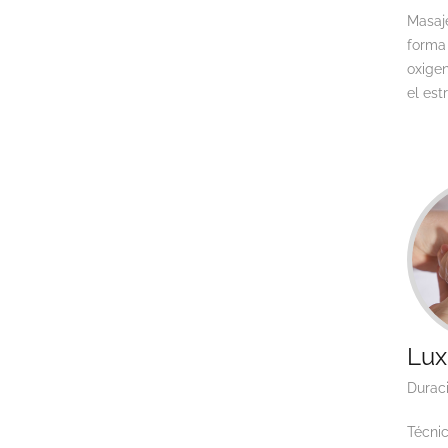
Masaje
forma 
oxigen
el est
Lux
Durac
Técnic