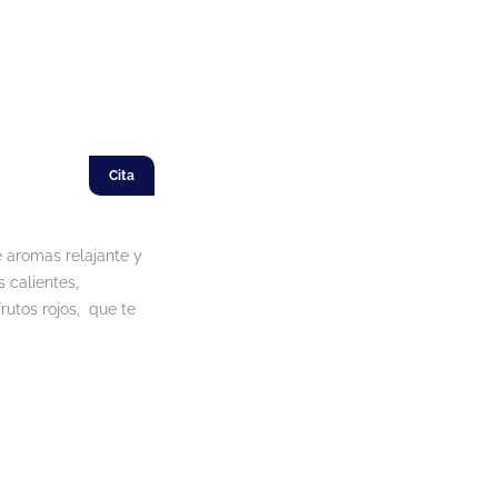
Cita
e aromas relajante y
 calientes,
rutos rojos, que te