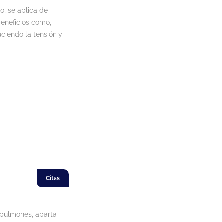
o, se aplica de
beneficios como,
uciendo la tensión y
Citas
, pulmones, aparta