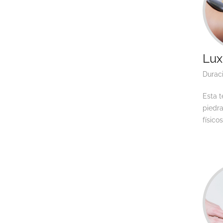
Lux
Durac
Esta t
piedra
físico