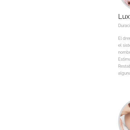
Lux
Durac
El
dre
el sis
nombre
Estim
Restab
alguna