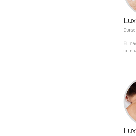
Lux
Durac
El ma
combat
Lux