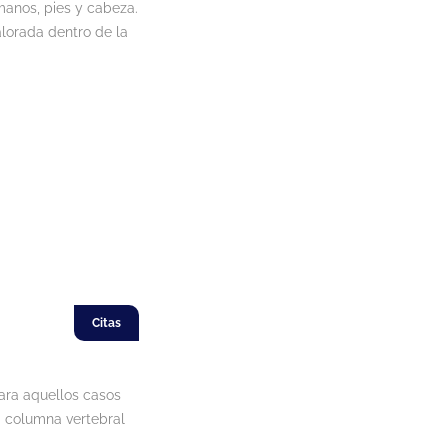
 manos, pies y cabeza.
lorada dentro de la
Citas
ara aquellos casos
ra columna vertebral