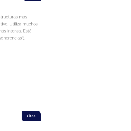
structuras más
tivo. Utiliza muchos
más intensa. Está
dherencias”).
Citas