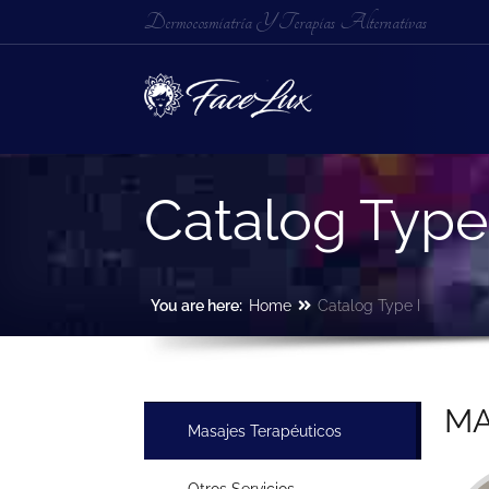
Dermocosmiatría Y Terapias Alternativas
Catalog Type
You are here:
Home
Catalog Type I
MA
Masajes Terapéuticos