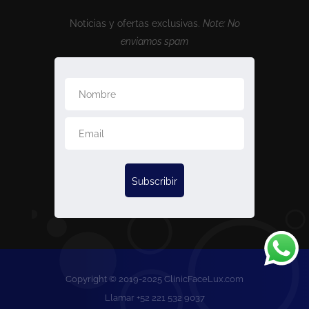
Noticias y ofertas exclusivas.
Note: No
enviamos spam
Copyright © 2019-2025 ClinicFaceLux.com
Llamar +52 221 532 9037