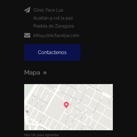
Clinic Face Lux
Acatlán 9 col la paz
Puebla de Zaragoza
info@clinicfacelux.com
Contactenos
Mapa
Haz clic para agrandar