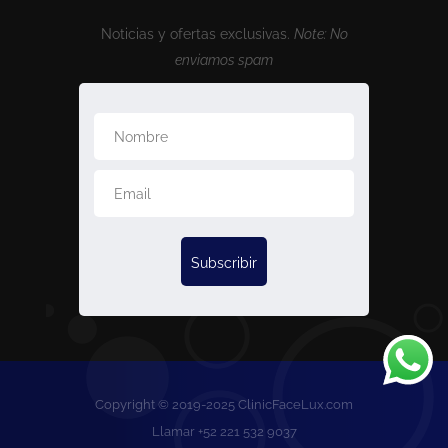
Noticias y ofertas exclusivas.
Note: No
enviamos spam
Copyright © 2019-2025 ClinicFaceLux.com
Llamar +52 221 532 9037