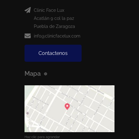
Clinic Face Lux
Acatlán 9 col la paz
Puebla de Zaragoza
info@clinicfacelux.com
Contactenos
Mapa
Haz clic para agrandar