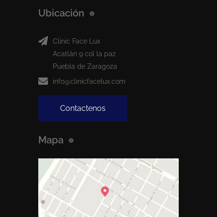
Ubicación
Clinic Face Lux
Acatlán 9 col la paz
Puebla de Zaragoza
info@clinicfacelux.com
Contactenos
Mapa