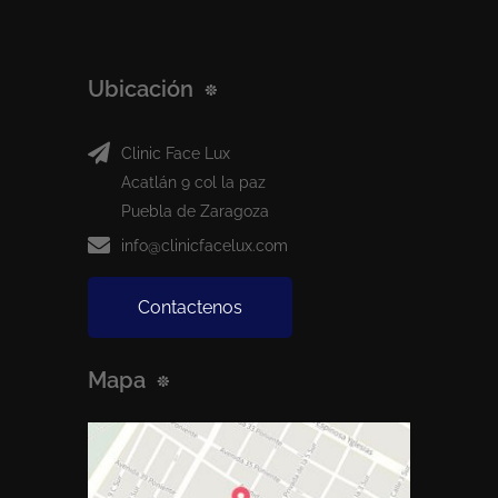
Ubicación
Clinic Face Lux
Acatlán 9 col la paz
Puebla de Zaragoza
info@clinicfacelux.com
Contactenos
Mapa