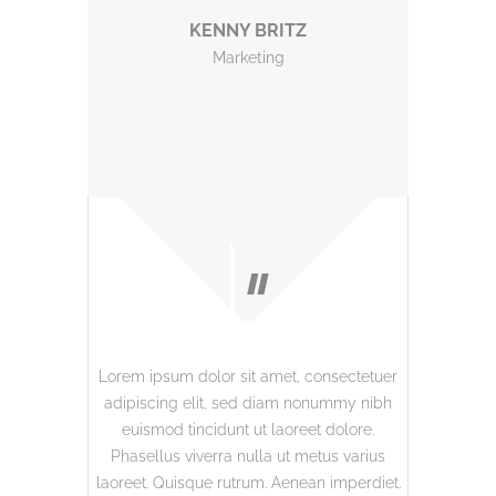
KENNY BRITZ
Marketing
Lorem ipsum dolor sit amet, consectetuer
Lorem ipsu
adipiscing elit, sed diam nonummy nibh
adipiscin
euismod tincidunt ut laoreet dolore.
euismod
Phasellus viverra nulla ut metus varius
Phasellus
laoreet. Quisque rutrum. Aenean imperdiet.
laoreet. Q