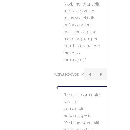
Morbi hendrerit elit
turpis, a porttitor
tellus sollicitudin
at.Class aptent
taciti sociosqu ad
litora torquent per
conubia nostra, per
inceptos
himenaeos.
Kenu Reeves
Web Designer
Lorem ipsum dolor
sit amet,
consectetur
adipiscing elit.
Morbi hendrerit elit
turpis, a porttitor