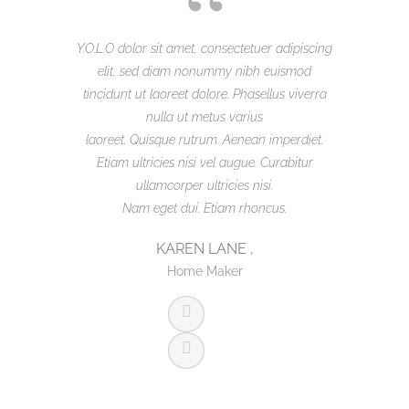
Y.O.L.O dolor sit amet, consectetuer adipiscing
Y.O.L.O dolo
elit, sed diam nonummy nibh euismod
elit, s
tincidunt ut laoreet dolore. Phasellus viverra
tincidunt u
nulla ut metus varius
laoreet. Quisque rutrum. Aenean imperdiet.
laoreet. Q
Etiam ultricies nisi vel augue. Curabitur
Etiam ult
ullamcorper ultricies nisi.
u
Nam eget dui. Etiam rhoncus.
Nam
KAREN LANE ,
Home Maker