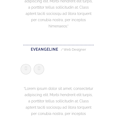
adipiscing elit. Morbi hendrerit elit turpis,
adipiscing 
a porttitor tellus sollicitudin at. Class
a portti
aptent taciti sociosqu ad litora torquent
aptent ta
per conubia nostra, per inceptos
per c
himenaeos.
EVEANGELINE
Web Designer
Lorem ipsum dolor sit amet, consectetur
Lorem ips
adipiscing elit. Morbi hendrerit elit turpis,
adipiscing 
a porttitor tellus sollicitudin at. Class
a portti
aptent taciti sociosqu ad litora torquent
aptent ta
per conubia nostra, per inceptos
per c