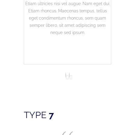
Etiam ultricies nisi vel augue. Nam eget dui.
Etiam ultri
Etiam rhoncus. Maecenas tempus, tellus
Etiam rho
eget condimentum rhoncus, sem quam
eget con
semper libero, sit amet adipiscing sem
semper li
neque sed ipsum.
TYPE
7