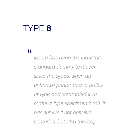
TYPE
8
Ipsum has been the industry’s
Ipsu
standard dummy text ever
stan
since the 1500s, when an
sinc
unknown printer took a galley
unkn
of type and scrambled it to
of t
make a type specimen book. It
make
has survived not only five
has s
centuries, but also the leap
cent