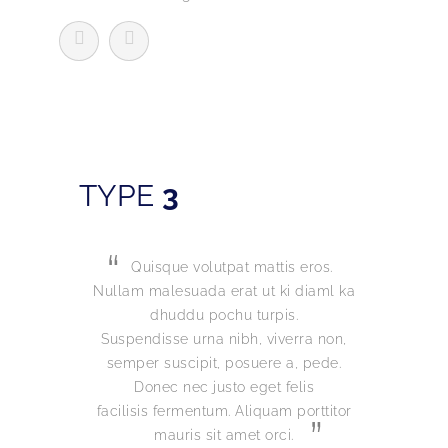
TYPE
3
Quisque volutpat mattis eros.
Qui
Nullam malesuada erat ut ki diaml ka
Nullam m
dhuddu pochu turpis.
d
Suspendisse urna nibh, viverra non,
Suspendi
semper suscipit, posuere a, pede.
semper 
Donec nec justo eget felis
Don
facilisis fermentum. Aliquam porttitor
facilisis
mauris sit amet orci.