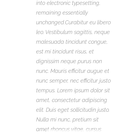
into electronic typesetting,
into 
remaining essentially
rema
unchanged.Curabitur eu libero
unch
leo. Vestibulum sagittis, neque
leo.
malesuada tincidunt congue,
male
est mi tincidunt risus, et
est m
dignissim neque purus non
dign
nunc. Mauris efficitur augue et
nunc.
nunc semper, nec efficitur justo
nunc 
tempus. Lorem ipsum dolor sit
temp
amet, consectetur adipiscing
amet
elit. Duis eget sollicitudin justo.
elit.
Nulla mi nunc, pretium sit
Null
amet rhoncus vitae, cursus
amet