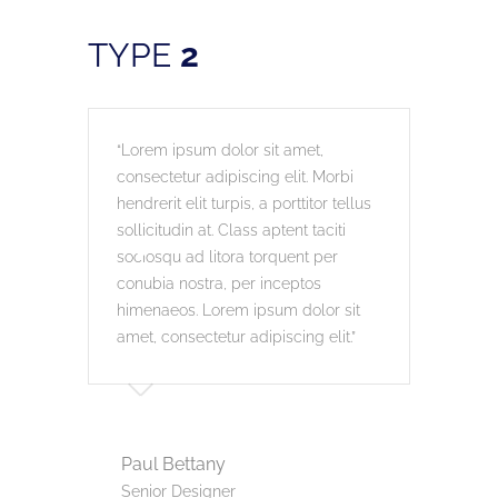
TYPE
2
Lorem ipsum dolor sit amet,
Lore
consectetur adipiscing elit. Morbi
conse
hendrerit elit turpis, a porttitor tellus
hendr
sollicitudin at. Class aptent taciti
solli
sociosqu ad litora torquent per
socio
conubia nostra, per inceptos
conub
himenaeos. Lorem ipsum dolor sit
hime
amet, consectetur adipiscing elit.
amet,
Paul Bettany
Pau
Senior Designer
Seni