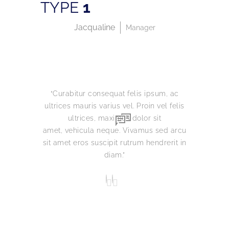
TYPE
1
Jacqualine
Manager
Curabitur consequat felis ipsum, ac
Lorem i
ultrices mauris varius vel. Proin vel felis
adipisci
ultrices, maximus dolor sit
a p
amet, vehicula neque. Vivamus sed arcu
Class 
sit amet eros suscipit rutrum hendrerit in
torquent
diam.