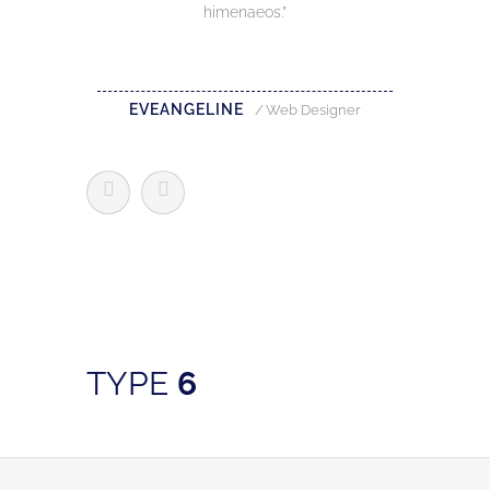
himenaeos.
EVEANGELINE
Web Designer
TYPE
6