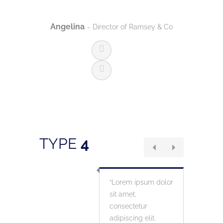
Angelina
Jessic
Director of Ramsey & Co
TYPE
4
Lorem ipsum dolor
sit amet,
consectetur
adipiscing elit.