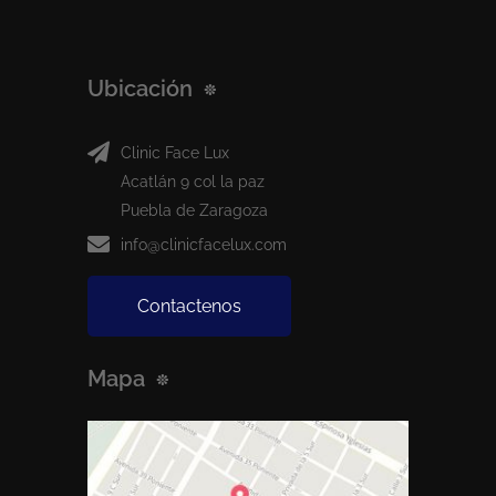
Ubicación
Clinic Face Lux
Acatlán 9 col la paz
Puebla de Zaragoza
info@clinicfacelux.com
Contactenos
Mapa