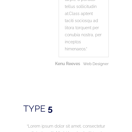
tellus sollicitudin
at.Class aptent
taciti sociosqu ad
litora torquent per
conubia nostra, per
inceptos
himenaeos.
Kenu Reeves
Web Designer
TYPE
5
Lorem ipsum dolor sit amet, consectetur
Lorem ips