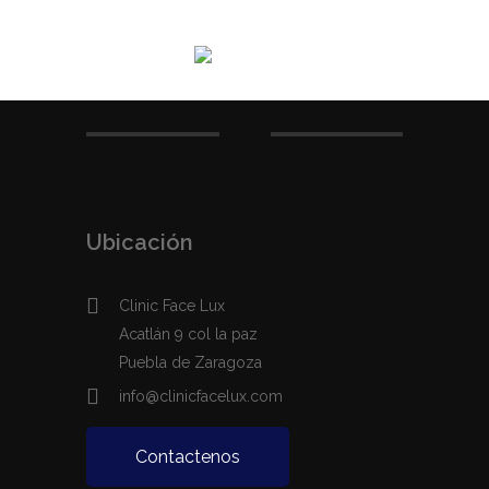
Ubicación
Clinic Face Lux
Acatlán 9 col la paz
Puebla de Zaragoza
info@clinicfacelux.com
Contactenos