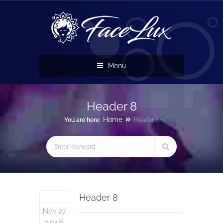
Menu
Header 8
Home
You are here:
Header 8
Header 8
Nov 27
2018